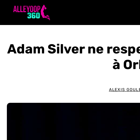
Aller
au
contenu
Adam Silver ne resp
à O
ALEXIS GOUL