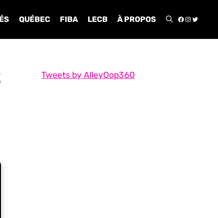
FACEBOO
INSTA
TWIT
ÉS
QUÉBEC
FIBA
LECB
À PROPOS
t
Tweets by AlleyOop360