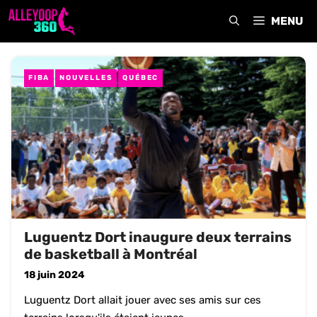
Aller
MENU
au
contenu
FIBA
NOUVELLES
QUÉBEC
Luguentz Dort inaugure deux terrains
de basketball à Montréal
18 juin 2024
Luguentz Dort allait jouer avec ses amis sur ces