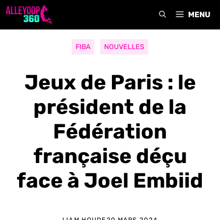
Aller
MENU
au
contenu
FIBA
NOUVELLES
Jeux de Paris : le
président de la
Fédération
française déçu
face à Joel Embiid
LIAM HOUDE
20 MARS 2024