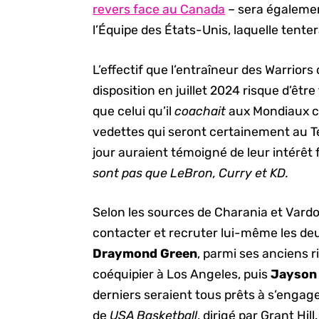
revers face au Canada
– sera égalemen
l’Équipe des États-Unis, laquelle tenter
L’effectif que l’entraîneur des Warriors
disposition en juillet 2024 risque d’être
que celui qu’il
coachait
aux Mondiaux c
vedettes qui seront certainement au 
jour auraient témoigné de leur intérêt 
sont pas que LeBron, Curry et KD.
Selon les sources de Charania et Vardo
contacter et recruter lui-même les deu
Draymond Green
, parmi ses anciens r
coéquipier à Los Angeles, puis
Jayson
derniers seraient tous prêts à s’enga
de
USA Basketball
, dirigé par Grant Hil