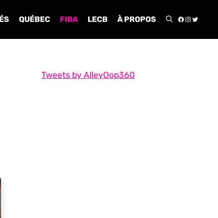
FACEBOO
INSTA
TWIT
ÉS
QUÉBEC
FIBA
LECB
À PROPOS
Tweets by AlleyOop360