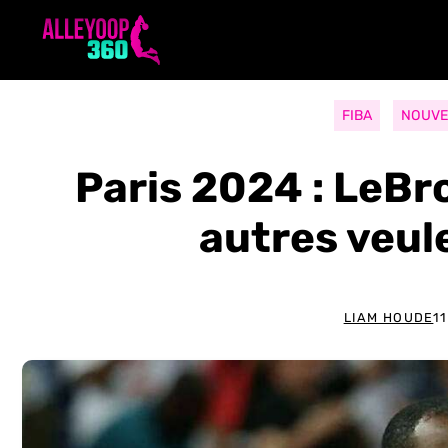
Aller
au
contenu
FIBA
NOUVE
Paris 2024 : LeBr
autres veul
LIAM HOUDE
1