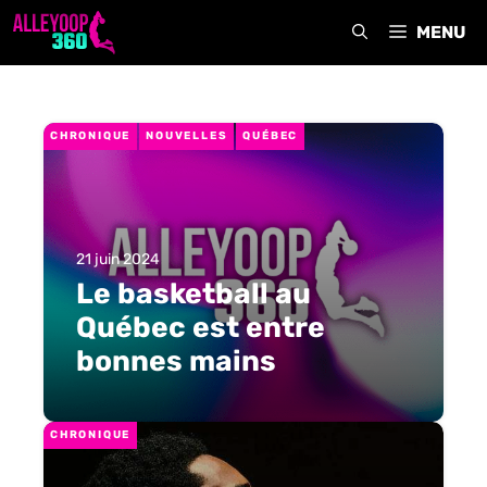
Aller
MENU
au
contenu
CHRONIQUE
NOUVELLES
QUÉBEC
21 juin 2024
Le basketball au
Québec est entre
bonnes mains
CHRONIQUE