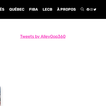
FACEBOO
INSTA
TWIT
ÉS
QUÉBEC
FIBA
LECB
À PROPOS
Tweets by AlleyOop360