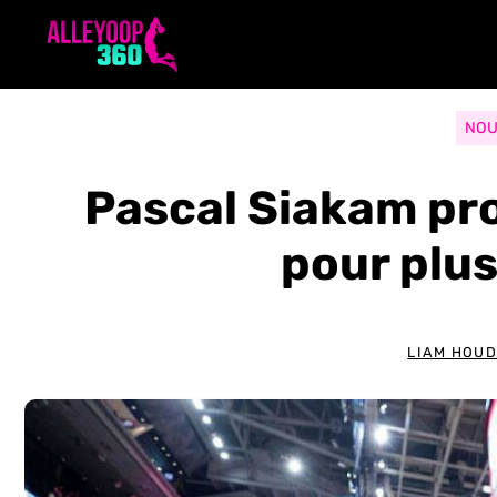
Aller
au
contenu
NOU
Pascal Siakam pr
pour plu
LIAM HOU