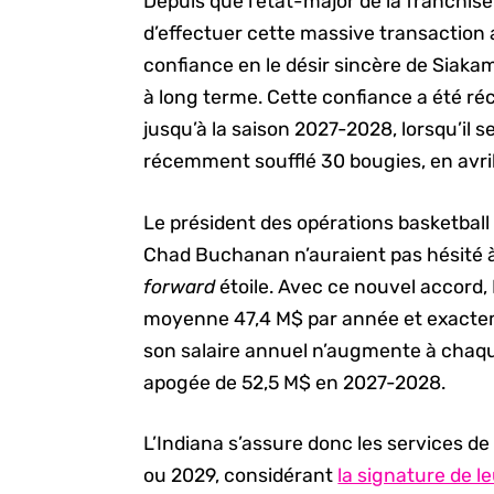
Depuis que l’état-major de la franchise 
d’effectuer cette massive transaction a
confiance en le désir sincère de Siak
à long terme. Cette confiance a été r
jusqu’à la saison 2027-2028, lorsqu’il
récemment soufflé 30 bougies, en avril
Le président des opérations basketball 
Chad Buchanan n’auraient pas hésité à
forward
étoile. Avec ce nouvel accord
moyenne 47,4 M$ par année et exacte
son salaire annuel n’augmente à chaqu
apogée de 52,5 M$ en 2027-2028.
L’Indiana s’assure donc les services d
ou 2029, considérant
la signature de l