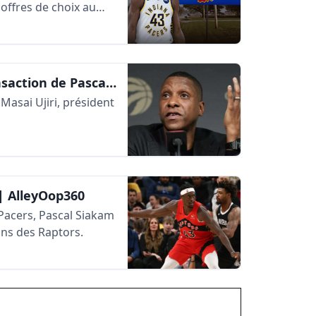
offres de choix au
Masai Ujiri fait le point sur la transaction de Pascal Siakam | AlleyOop360
Masai Ujiri, président
 | AlleyOop360
 Pacers, Pascal Siakam
ans des Raptors.