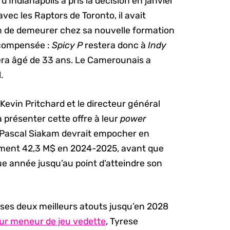
d’Indianapolis a pris la décision en janvier
vec les Raptors de Toronto, il avait
am de demeurer chez sa nouvelle formation
écompensée :
Spicy P
restera donc à
Indy
 sera âgé de 33 ans. Le Camerounais a
.
Kevin Pritchard et le directeur général
 présenter cette offre à leur
power
, Pascal Siakam devrait empocher en
ment 42,3 M$ en 2024-2025, avant que
e année jusqu’au point d’atteindre son
e ses deux meilleurs atouts jusqu’en 2028
eur meneur de jeu vedette
, Tyrese