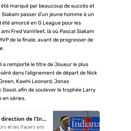
a été marqué par beaucoup de succès et
vu Siakam passer d’un jeune homme à un
rd été amorcé en G League pour les
ami Fred VanVleet, là où Pascal Siakam
MVP de la finale, avant de progresser de
e.
 a remporté le titre de Joueur le plus
nséré dans l’alignement de départ de Nick
 Green, Kawhi Leonard, Jonas
Gasol, afin de soulever le trophée Larry
e en séries.
OFFICIEL : Pascal Siakam prend la direction de l’Indiana | AlleyOop360
ors et les Pacers ont