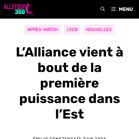
Aller
MENU
au
contenu
APRÈS-MATCH
LECB
NOUVELLES
L’Alliance vient à
bout de la
première
puissance dans
l’Est
ÉMILIO CONSTANZA
17 JUIN 2024