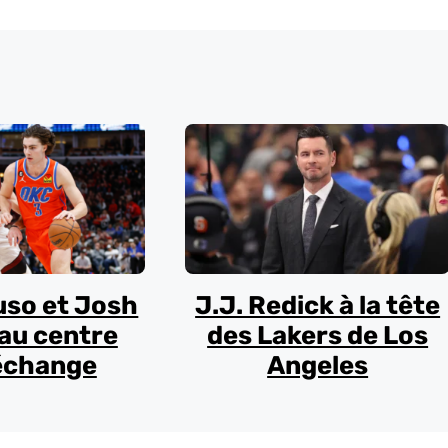
uso et Josh
J.J. Redick à la tête
au centre
des Lakers de Los
échange
Angeles