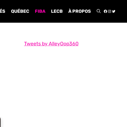
FACEBOO
INSTA
TWIT
ÉS
QUÉBEC
FIBA
LECB
À PROPOS
Tweets by AlleyOop360