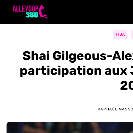
Aller
au
contenu
FIBA
Shai Gilgeous-Al
participation aux
2
RAPHAËL MASS