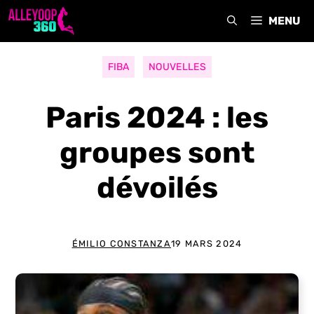
Aller
MENU
au
contenu
FIBA
NOUVELLES
Paris 2024 : les
groupes sont
dévoilés
ÉMILIO CONSTANZA
19 MARS 2024