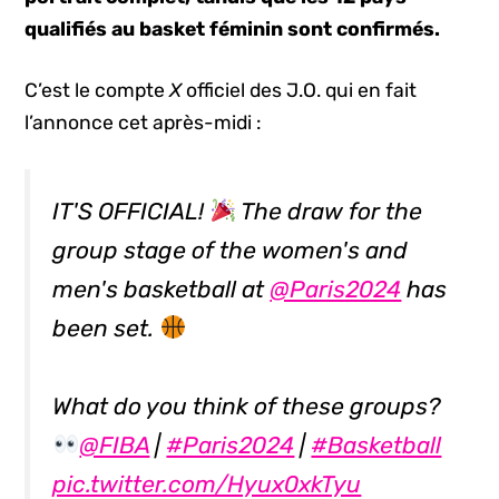
qualifiés au basket féminin sont confirmés.
C’est le compte
X
officiel des J.O. qui en fait
l’annonce cet après-midi :
IT'S OFFICIAL!
The draw for the
group stage of the women's and
men's basketball at
@Paris2024
has
been set.
What do you think of these groups?
@FIBA
|
#Paris2024
|
#Basketball
pic.twitter.com/Hyux0xkTyu