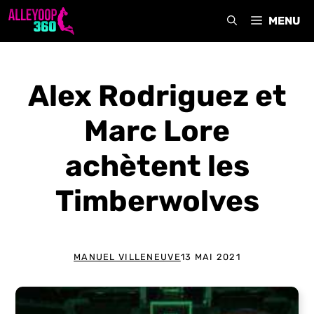
Aller
MENU
au
contenu
Alex Rodriguez et
Marc Lore
achètent les
Timberwolves
MANUEL VILLENEUVE
13 MAI 2021