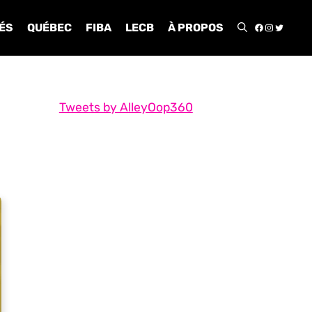
FACEBOO
INSTA
TWIT
ÉS
QUÉBEC
FIBA
LECB
À PROPOS
Tweets by AlleyOop360