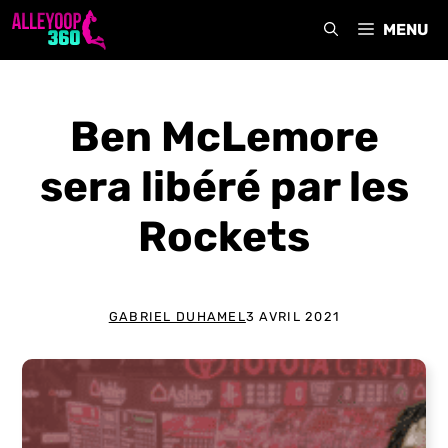
Aller
MENU
au
contenu
Ben McLemore
sera libéré par les
Rockets
GABRIEL DUHAMEL
3 AVRIL 2021