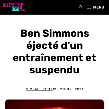
Aller
MENU
au
contenu
Ben Simmons
éjecté d’un
entraînement et
suspendu
MICHAËL PETIT
19 OCTOBRE 2021