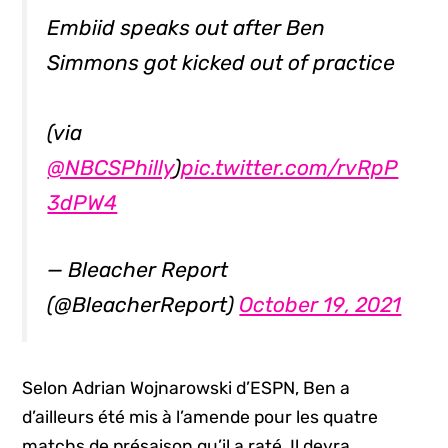
Embiid speaks out after Ben
Simmons got kicked out of practice
(via
@NBCSPhilly
)
pic.twitter.com/rvRpP
3dPW4
— Bleacher Report
(@BleacherReport)
October 19, 2021
Selon Adrian Wojnarowski d’ESPN, Ben a
d’ailleurs été mis à l’amende pour les quatre
matchs de présaison qu’il a raté. Il devra