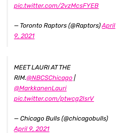
pic.twitter.com/2vzMcsFYEB
— Toronto Raptors (@Raptors)
April
9, 2021
MEET LAURI AT THE
RIM.
@NBCSChicago
|
@MarkkanenLauri
pic.twitter.com/ptwcg2IsrV
— Chicago Bulls (@chicagobulls)
April 9, 2021