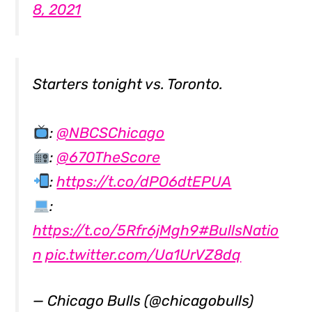
8, 2021
Starters tonight vs. Toronto.
:
@NBCSChicago
:
@670TheScore
:
https://t.co/dPO6dtEPUA
:
https://t.co/5Rfr6jMgh9
#BullsNatio
n
pic.twitter.com/Ua1UrVZ8dq
— Chicago Bulls (@chicagobulls)