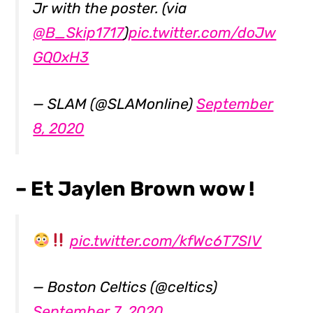
Jr with the poster. (via
@B_Skip1717
)
pic.twitter.com/doJw
GQ0xH3
— SLAM (@SLAMonline)
September
8, 2020
– Et Jaylen Brown wow !
pic.twitter.com/kfWc6T7SIV
— Boston Celtics (@celtics)
September 7, 2020