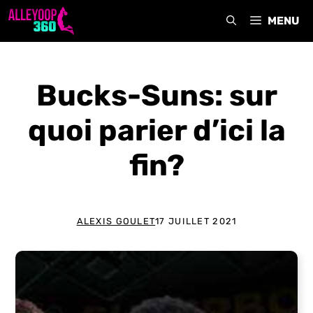
Aller
MENU
au
contenu
Bucks-Suns: sur
quoi parier d’ici la
fin?
ALEXIS GOULET
17 JUILLET 2021