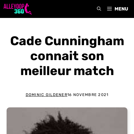
Aller
MENU
au
contenu
Cade Cunningham
connait son
meilleur match
DOMINIC GILDENER
16 NOVEMBRE 2021