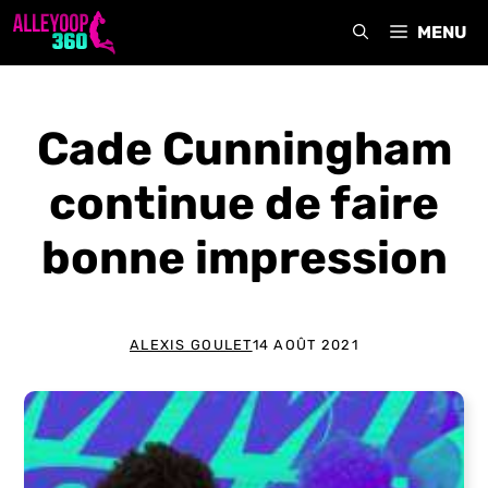
Aller
MENU
au
contenu
Cade Cunningham
continue de faire
bonne impression
ALEXIS GOULET
14 AOÛT 2021