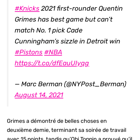
#Knicks
2021 first-rounder Quentin
Grimes has best game but can’t
match No. 1 pick Cade
Cunningham’s sizzle in Detroit win
#Pistons
#NBA
https://t.co/dfEauUIyqg
— Marc Berman (@NYPost_Berman)
August 14, 2021
Grimes a démontré de belles choses en
deuxième demie, terminant sa soirée de travail
avec 15 points, tandis qu’Obi Toppin a prouvé qu’il