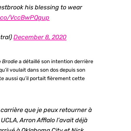
stbrook his blessing to wear
/t.co/VccBwPQgup
tral)
December 8, 2020
e
Brodie
a détaillé son intention derrière
 qu’il voulait dans son dos depuis son
e aussi qu’il portait fièrement cette
 carrière que je peux retourner à
CLA, Arron Afflalo l’avait déjà
 arrivé à Oklahoma City et Nick