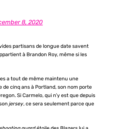
cember 8, 2020
 avides partisans de longue date savent
appartient à Brandon Roy, même si les
ises a tout de même maintenu une
 de cinq ans à Portland, son nom porte
regon. Si Carmelo, qui n’y est que depuis
e son
jersey
, ce sera seulement parce que
shooting guard
étoile des Blazers lui a