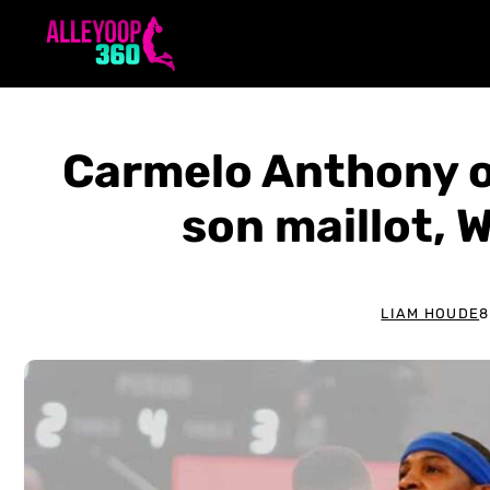
Aller
au
contenu
Carmelo Anthony o
son maillot, 
LIAM HOUDE
8