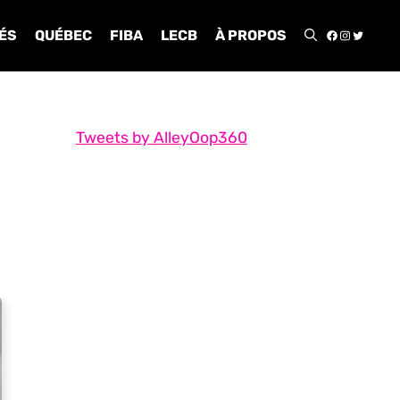
FACEBOO
INSTA
TWIT
ÉS
QUÉBEC
FIBA
LECB
À PROPOS
Tweets by AlleyOop360