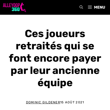
Aller
MENU
au
contenu
Ces joueurs
retraités qui se
font encore payer
par leur ancienne
équipe
DOMINIC GILDENER
15 AOÛT 2021