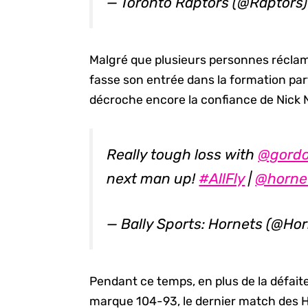
— Toronto Raptors (@Raptors
Malgré que plusieurs personnes récla
fasse son entrée dans la formation par
décroche encore la confiance de Nick 
Really tough loss with
@gord
next man up!
#AllFly
|
@horne
— Bally Sports: Hornets (@Ho
Pendant ce temps, en plus de la défaite
marque 104-93, le dernier match des H