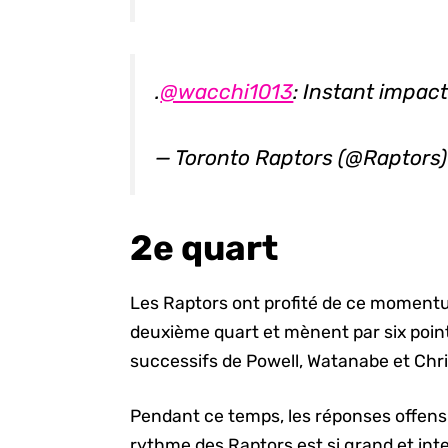
.
@wacchi1013
: Instant impac
— Toronto Raptors (@Raptors
2e quart
Les Raptors ont profité de ce moment
deuxième quart et mènent par six poin
successifs de Powell, Watanabe et Chr
Pendant ce temps, les réponses offensi
rythme des Raptors est si grand et int