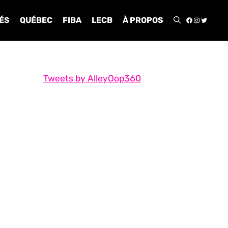
FACEBOO
INSTA
TWIT
ÉS
QUÉBEC
FIBA
LECB
À PROPOS
Tweets by AlleyOop360