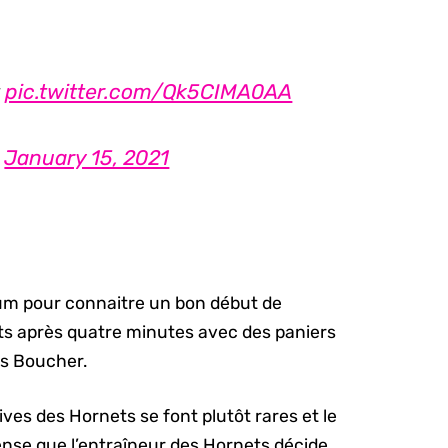
t
pic.twitter.com/Qk5CIMA0AA
)
January 15, 2021
um pour connaitre un bon début de
ts après quatre minutes avec des paniers
is Boucher.
ves des Hornets se font plutôt rares et le
ense que l’entraîneur des Hornets décide