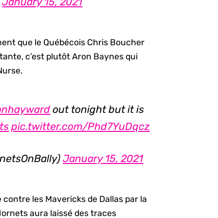
)
January 15, 2021
ment que le Québécois Chris Boucher
tante, c’est plutôt Aron Baynes qui
Nurse.
onhayward
out tonight but it is
ts
pic.twitter.com/Phd7YuDqcz
rnetsOnBally)
January 15, 2021
 contre les Mavericks de Dallas par la
ornets aura laissé des traces