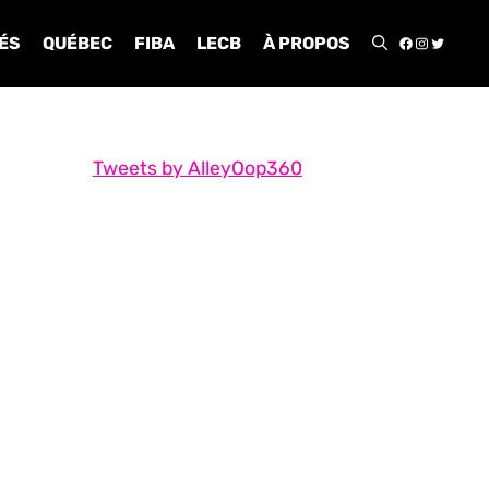
FACEBOO
INSTA
TWIT
ÉS
QUÉBEC
FIBA
LECB
À PROPOS
Tweets by AlleyOop360