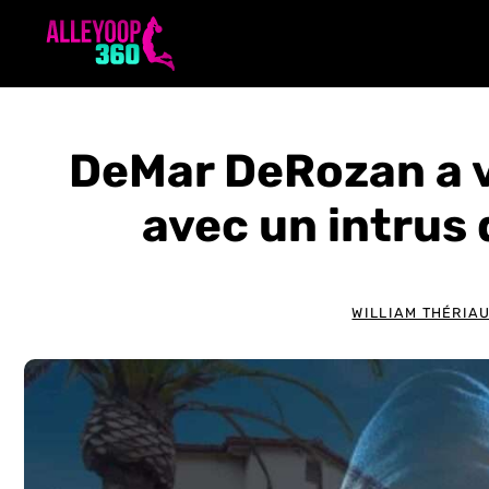
Aller
au
contenu
DeMar DeRozan a 
avec un intrus
WILLIAM THÉRIAU