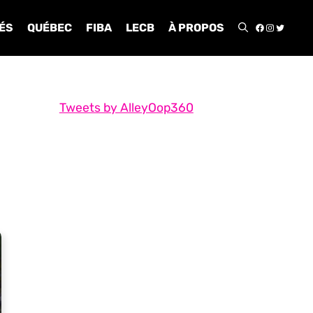
FACEBOO
INSTA
TWIT
ÉS
QUÉBEC
FIBA
LECB
À PROPOS
Tweets by AlleyOop360