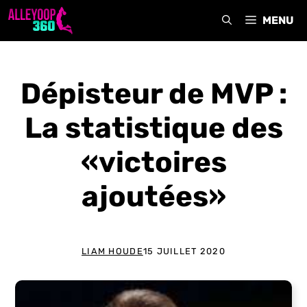
Aller
MENU
au
contenu
Dépisteur de MVP :
La statistique des
«victoires
ajoutées»
LIAM HOUDE
15 JUILLET 2020