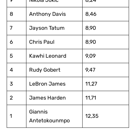
9
Nikola Jokic
8,24
8
Anthony Davis
8,46
7
Jayson Tatum
8,90
6
Chris Paul
8,90
5
Kawhi Leonard
9,09
4
Rudy Gobert
9,47
3
LeBron James
11,27
2
James Harden
11,71
Giannis
1
12,35
Antetokounmpo