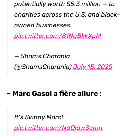
potentially worth $5.3 million — to
charities across the U.S. and black-
owned businesses.
pic.twitter.com/81NqBkkXpM
— Shams Charania
(@ShamsCharania)
July 15, 2020
– Marc Gasol a fière allure :
It's Skinny Marc!
pic.twitter.com/NdQIaw3cmn