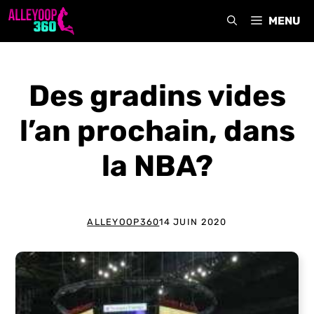
Aller
MENU
au
contenu
Des gradins vides
l’an prochain, dans
la NBA?
ALLEYOOP360
14 JUIN 2020