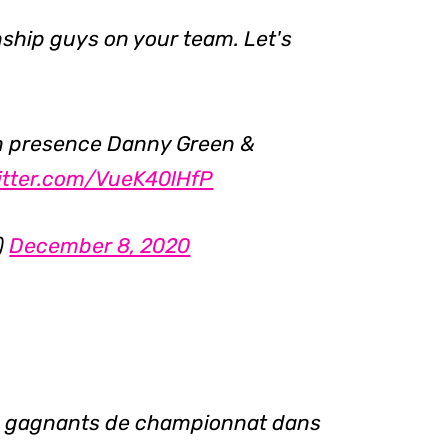
ship guys on your team. Let's
n presence Danny Green &
witter.com/VueK40lHfP
)
December 8, 2020
es gagnants de championnat dans