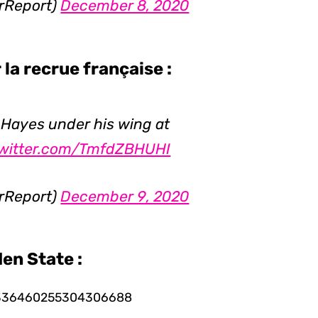
rReport)
December 8, 2020
la recrue française :
n Hayes under his wing at
twitter.com/TmfdZBHUHI
rReport)
December 9, 2020
den State :
us/1336460255304306688