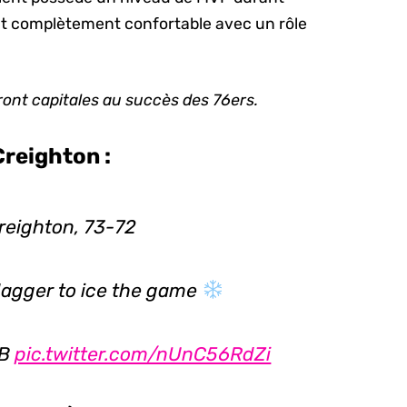
ant complètement confortable avec un rôle
ront capitales au succès des 76ers.
Creighton :
Creighton, 73-72
dagger to ice the game
EB
pic.twitter.com/nUnC56RdZi