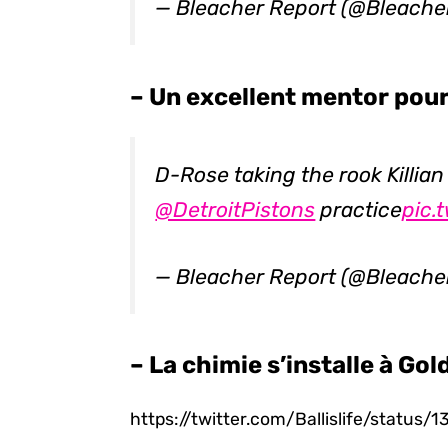
— Bleacher Report (@Bleache
– Un excellent mentor pour 
D-Rose taking the rook Killia
@DetroitPistons
practice
pic.
— Bleacher Report (@Bleache
– La chimie s’installe à Gol
https://twitter.com/Ballislife/stat