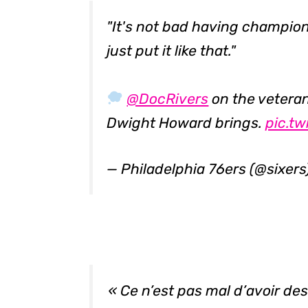
"It's not bad having champion
just put it like that."
@DocRivers
on the vetera
Dwight Howard brings.
pic.t
— Philadelphia 76ers (@sixers
« Ce n’est pas mal d’avoir d