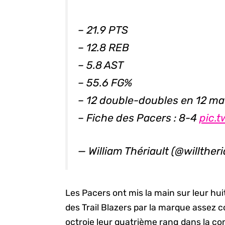
– 21.9 PTS
– 12.8 REB
– 5.8 AST
– 55.6 FG%
– 12 double-doubles en 12 m
– Fiche des Pacers : 8-4
pic.
— William Thériault (@willther
Les Pacers ont mis la main sur leur h
des Trail Blazers par la marque assez c
octroie leur quatrième rang dans la con