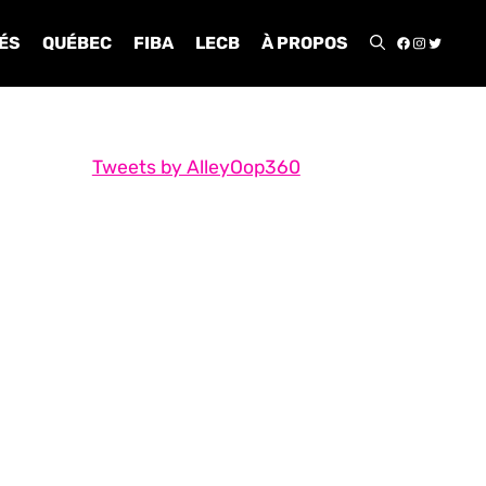
FACEBOO
INSTA
TWIT
ÉS
QUÉBEC
FIBA
LECB
À PROPOS
Tweets by AlleyOop360