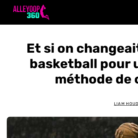
Aller
au
contenu
Et si on changeai
basketball pour 
méthode de c
LIAM HOU