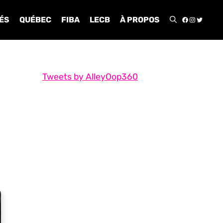
FACEBOO
INSTA
TWIT
ÉS
QUÉBEC
FIBA
LECB
À PROPOS
Tweets by AlleyOop360