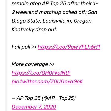
remain atop AP Top 25 after their 1-
2 weekend matchup called off; San
Diego State, Louisville in; Oregon,
Kentucky drop out.
Full poll >>
https://t.co/9owVFLh6H1
More coverage >>
https://t.co/OH0FkolNtF
pic.twitter.com/Z0UDexdGoK
— AP Top 25 (@AP_Top25)
December 7, 2020