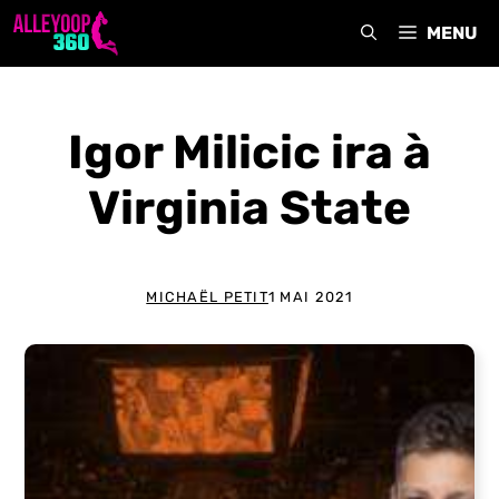
Aller
MENU
au
contenu
Igor Milicic ira à
Virginia State
MICHAËL PETIT
1 MAI 2021