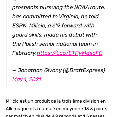
prospects pursuing the NCAA route,
has committed to Virginia, he told
ESPN. Milicic, a 6'9 forward with
guard skills, made his debut with
the Polish senior national team in
February.
https://t.co/ETPyMdsaFG
— Jonathan Givony (@DraftExpress)
May 1, 2021
Milicic est un produit de la troisième division en
Allemagne et a cumulé en moyenne 13.3 points
par match en plus de 4.9 rebonds et 1.5 passes