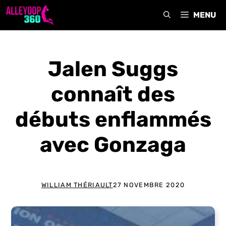
Aller
MENU
au
contenu
Jalen Suggs
connaît des
débuts enflammés
avec Gonzaga
WILLIAM THÉRIAULT
27 NOVEMBRE 2020