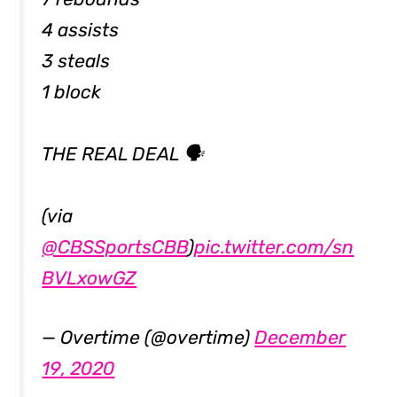
4 assists
3 steals
1 block
THE REAL DEAL 🗣
(via
@CBSSportsCBB
)
pic.twitter.com/sn
BVLxowGZ
— Overtime (@overtime)
December
19, 2020