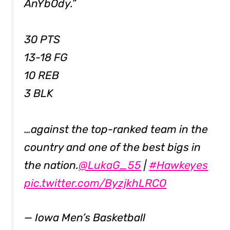
AnYbOdy.”
30 PTS
13-18 FG
10 REB
3 BLK
…against the top-ranked team in the
country and one of the best bigs in
the nation.
@LukaG_55
|
#Hawkeyes
pic.twitter.com/ByzjkhLRCO
— Iowa Men’s Basketball