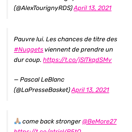
(@AlexTourignyRDS)
April 13, 2021
Pauvre lui. Les chances de titre des
#Nuggets
viennent de prendre un
dur coup.
https://t.co/jSlTkqdSMv
— Pascal LeBlanc
(@LaPresseBasket)
April 13, 2021
come back stronger
@BeMore27
https://t.co/qtrjeVR5tO