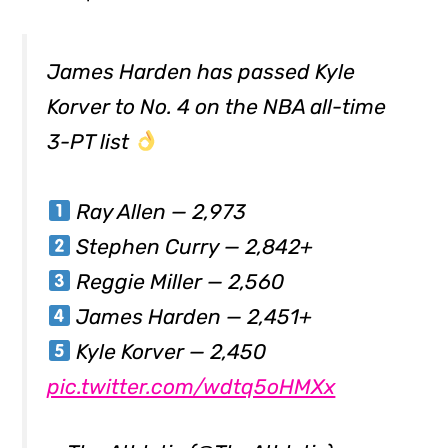
James Harden has passed Kyle
Korver to No. 4 on the NBA all-time
3-PT list
Ray Allen — 2,973
Stephen Curry — 2,842+
Reggie Miller — 2,560
James Harden — 2,451+
Kyle Korver — 2,450
pic.twitter.com/wdtq5oHMXx