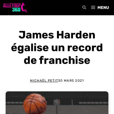
Aller
MENU
au
contenu
James Harden
égalise un record
de franchise
MICHAËL PETIT
30 MARS 2021