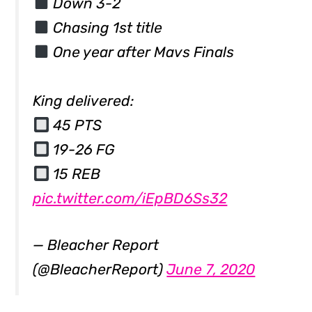
Down 3-2⁣⁣
Chasing 1st title⁣⁣
One year after Mavs Finals⁣⁣
King delivered:⁣⁣
45 PTS⁣⁣
19-26 FG⁣⁣
15 REB⁣⁣
pic.twitter.com/iEpBD6Ss32
— Bleacher Report
(@BleacherReport)
June 7, 2020