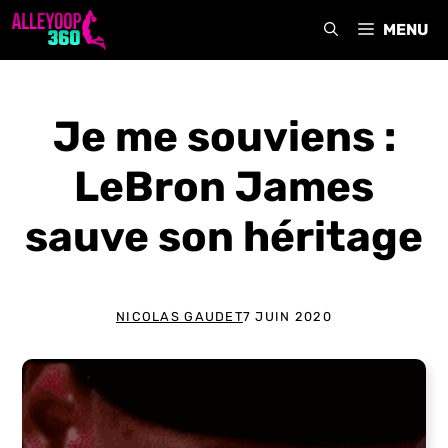
Aller
MENU
au
contenu
Je me souviens :
LeBron James
sauve son héritage
NICOLAS GAUDET
7 JUIN 2020