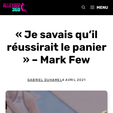
Aller
MENU
au
contenu
« Je savais qu’il
réussirait le panier
» – Mark Few
GABRIEL DUHAMEL
4 AVRIL 2021