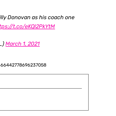
Billy Donovan as his coach one
tps://t.co/eKQl2PkYtM
_)
March 1, 2021
s/1366442778696237058