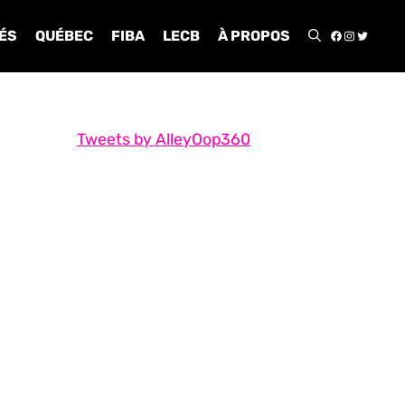
FACEBOO
INSTA
TWIT
ÉS
QUÉBEC
FIBA
LECB
À PROPOS
Tweets by AlleyOop360