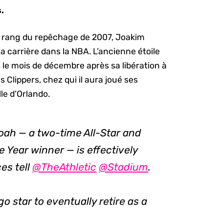
s.
9e rang du repêchage de 2007, Joakim
sa carrière dans la NBA. L’ancienne étoile
 le mois de décembre après sa libération à
s Clippers, chez qui il aura joué ses
le d’Orlando.
ah — a two-time All-Star and
 Year winner — is effectively
ces tell
@TheAthletic
@Stadium
.
o star to eventually retire as a