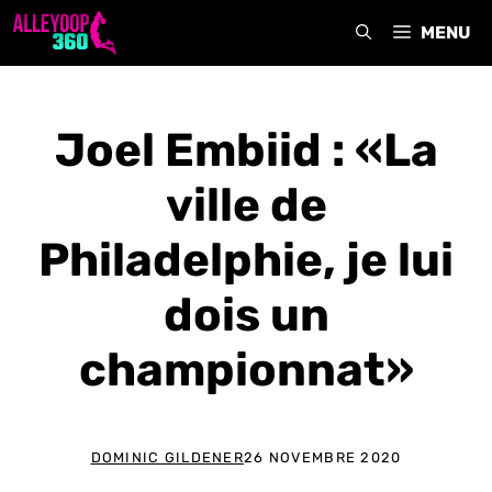
Aller
MENU
au
contenu
Joel Embiid : «La
ville de
Philadelphie, je lui
dois un
championnat»
DOMINIC GILDENER
26 NOVEMBRE 2020