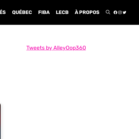
FACEBOO
INSTA
TWIT
ÉS
QUÉBEC
FIBA
LECB
À PROPOS
Tweets by AlleyOop360