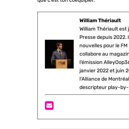
que c’est ton coéquipier.
William Thériault
William Thériault est j
Presse depuis 2022. I
nouvelles pour le FM
collabore au magazine
l'émission AlleyOop3
janvier 2022 et juin 
l'Alliance de Montré
descripteur play-by-