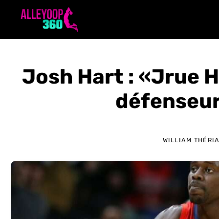
Aller
au
contenu
Josh Hart : «Jrue H
défenseur
WILLIAM THÉRI