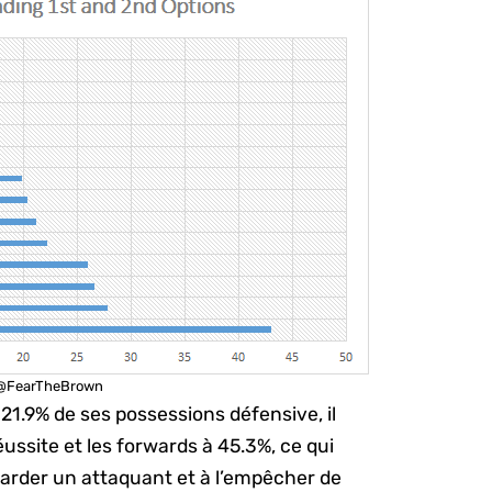
r @FearTheBrown
21.9% de ses possessions défensive, il
éussite et les forwards à 45.3%, ce qui
garder un attaquant et à l’empêcher de