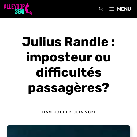
Aller
MENU
au
contenu
Julius Randle :
imposteur ou
difficultés
passagères?
LIAM HOUDE
2 JUIN 2021