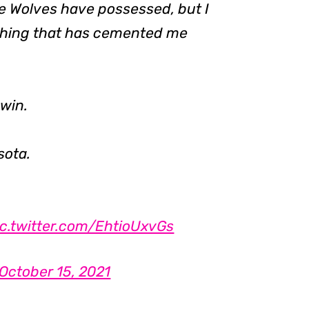
the Wolves have possessed, but I
ything that has cemented me
win.
sota.
ic.twitter.com/EhtioUxvGs
October 15, 2021