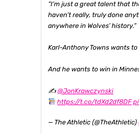
“I’m just a great talent that 
haven’t really, truly done an
anywhere in Wolves’ history.”
Karl-Anthony Towns wants to 
And he wants to win in Minne
✍️
@JonKrawczynski
https://t.co/tdXd2df8DF
p
— The Athletic (@TheAthletic)