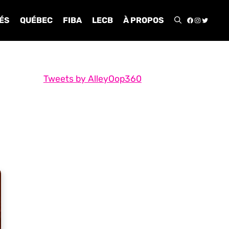
FACEBOO
INSTA
TWIT
ÉS
QUÉBEC
FIBA
LECB
À PROPOS
Tweets by AlleyOop360