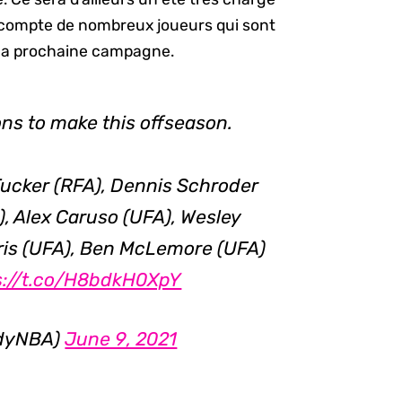
i compte de nombreux joueurs qui sont
 la prochaine campagne.
ns to make this offseason.
ucker (RFA), Dennis Schroder
 Alex Caruso (UFA), Wesley
ris (UFA), Ben McLemore (UFA)
s://t.co/H8bdkH0XpY
edyNBA)
June 9, 2021