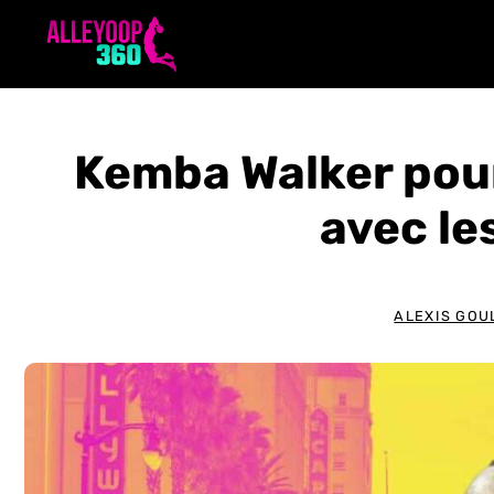
Aller
au
contenu
Kemba Walker pour
avec le
ALEXIS GOU