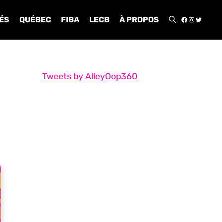
FACEBOO
INSTA
TWIT
ÉS
QUÉBEC
FIBA
LECB
À PROPOS
Tweets by AlleyOop360