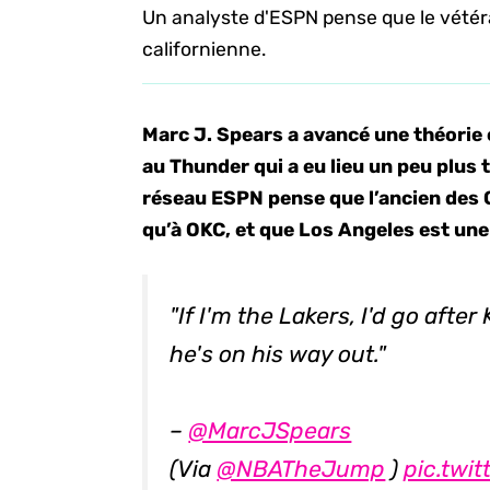
Un analyste d'ESPN pense que le vétéran
californienne.
Marc J. Spears a avancé une théorie
au Thunder qui a eu lieu un peu plus t
réseau ESPN pense que l’ancien des Ce
qu’à OKC, et que Los Angeles est un
"If I'm the Lakers, I'd go afte
he's on his way out."
–
@MarcJSpears
(Via
@NBATheJump
)
pic.twi