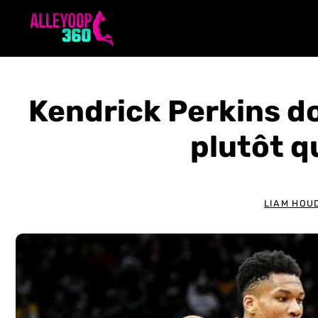
Aller
au
contenu
Kendrick Perkins d
plutôt q
LIAM HOU