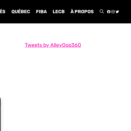
FACEBOO
INSTA
TWIT
ÉS
QUÉBEC
FIBA
LECB
À PROPOS
Tweets by AlleyOop360