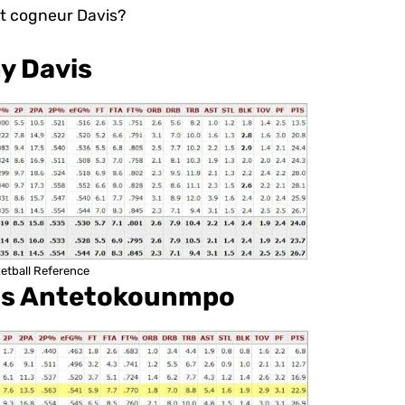
t cogneur Davis?
y Davis
ketball Reference
nis Antetokounmpo