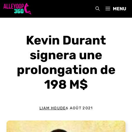
Aller
MENU
au
contenu
Kevin Durant
signera une
prolongation de
198 M$
LIAM HOUDE
6 AOÛT 2021