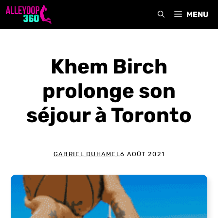
Aller
MENU
au
contenu
Khem Birch
prolonge son
séjour à Toronto
GABRIEL DUHAMEL
6 AOÛT 2021