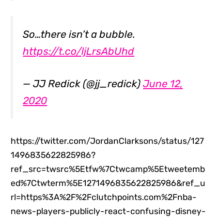
So…there isn’t a bubble.
https://t.co/ljLrsAbUhd
— JJ Redick (@jj_redick)
June 12,
2020
https://twitter.com/JordanClarksons/status/127
1496835622825986?
ref_src=twsrc%5Etfw%7Ctwcamp%5Etweetemb
ed%7Ctwterm%5E1271496835622825986&ref_u
rl=https%3A%2F%2Fclutchpoints.com%2Fnba-
news-players-publicly-react-confusing-disney-