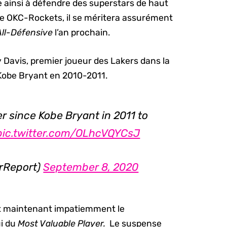
e ainsi à défendre des superstars de haut
ie OKC-Rockets, il se méritera assurément
All-Défensive
l’an prochain.
Davis, premier joueur des Lakers dans la
Kobe Bryant en 2010-2011.
er since Kobe Bryant in 2011 to
pic.twitter.com/OLhcVQYCsJ
rReport)
September 8, 2020
nt maintenant impatiemment le
ui du
Most Valuable Player.
Le suspense