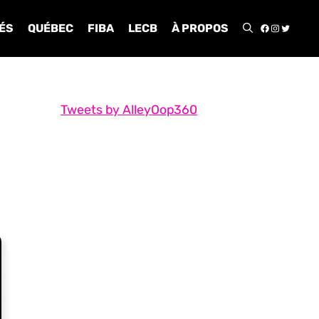
FACEBOO
INSTA
TWIT
ÉS
QUÉBEC
FIBA
LECB
À PROPOS
Tweets by AlleyOop360