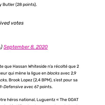
y Butler (28 points).
eived votes
A)
September 8, 2020
te que Hassan Whiteside n’a récolté que 2
oueur qui mène la ligue en
blocks
avec 2,9
ocks,
Brook Lopez (2,4 BPM), s’est pour sa
ll-Defensive
avec 67 points.
tre héros national, Luguentz « The GOAT