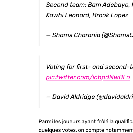
Second team: Bam Adebayo, Pa
Kawhi Leonard, Brook Lopez
— Shams Charania (@ShamsC
Voting for first- and second-
pic.twitter.com/icbpdNwBLo
— David Aldridge (@davidald
Parmi les joueurs ayant frôlé la qualifi
quelques votes, on compte notamment K