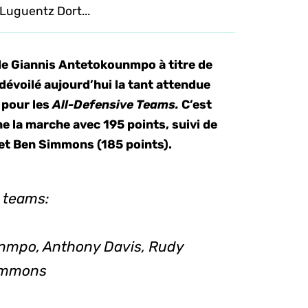
Luguentz Dort...
de Giannis Antetokounmpo à titre de
dévoilé aujourd’hui la tant attendue
s pour les
All-Defensive Teams.
C’est
e la marche avec 195 points, suivi de
 et Ben Simmons (185 points).
 teams:
unmpo, Anthony Davis, Rudy
Simmons