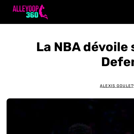
Aller
au
contenu
La NBA dévoile 
Defe
ALEXIS GOULET