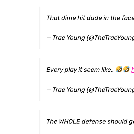
That dime hit dude in the fac
— Trae Young (@TheTraeYoun
Every play it seem like..
— Trae Young (@TheTraeYoun
The WHOLE defense should ge