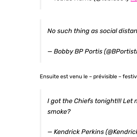
No such thing as social dista
— Bobby BP Portis (@BPortis
Ensuite est venu le – prévisible – festi
I got the Chiefs tonight!!! L
smoke?
— Kendrick Perkins (@Kendric