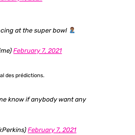
ncing at the super bowl
time)
February 7, 2021
val des prédictions.
et me know if anybody want any
kPerkins)
February 7, 2021