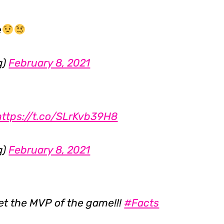
e
g)
February 8, 2021
https://t.co/SLrKvb39H8
g)
February 8, 2021
t the MVP of the game!!!
#Facts