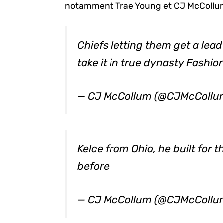
notamment Trae Young et CJ McCollu
Chiefs letting them get a le
take it in true dynasty Fashio
— CJ McCollum (@CJMcCollu
Kelce from Ohio, he built for 
before
— CJ McCollum (@CJMcCollu