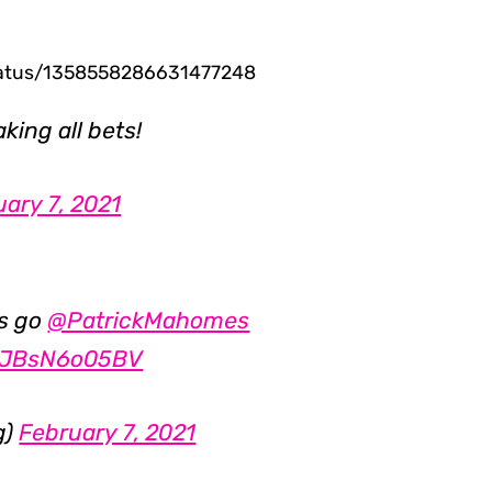
tatus/1358558286631477248
king all bets!
ary 7, 2021
’s go
@PatrickMahomes
o/JBsN6o05BV
g)
February 7, 2021