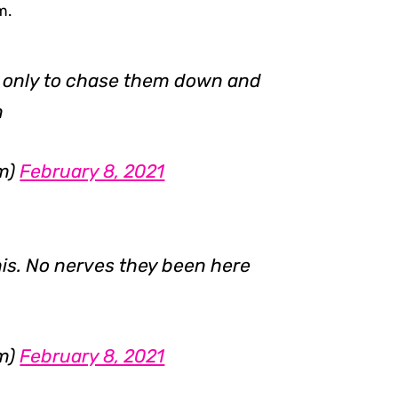
m.
ad only to chase them down and
n
m)
February 8, 2021
this. No nerves they been here
m)
February 8, 2021