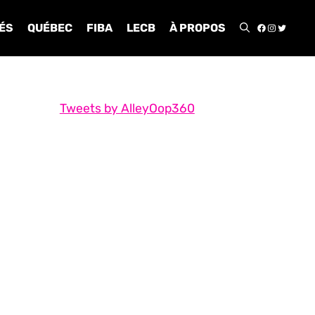
FACEBOO
INSTA
TWIT
ÉS
QUÉBEC
FIBA
LECB
À PROPOS
Tweets by AlleyOop360