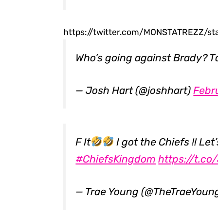
https://twitter.com/MONSTATREZZ/s
Who’s going against Brady? Ta
— Josh Hart (@joshhart)
Febru
F It
I got the Chiefs !! Let
#ChiefsKingdom
https://t.c
— Trae Young (@TheTraeYoun