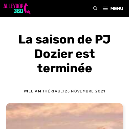
Aller
MENU
au
contenu
La saison de PJ
Dozier est
terminée
WILLIAM THÉRIAULT
25 NOVEMBRE 2021